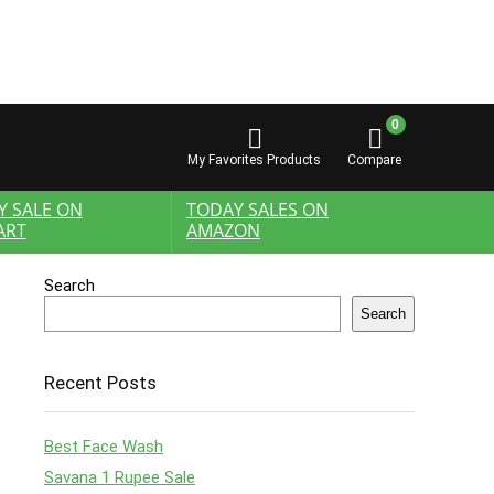
0
My Favorites Products
Compare
Y SALE ON
TODAY SALES ON
ART
AMAZON
Search
Search
Recent Posts
Best Face Wash
Savana 1 Rupee Sale