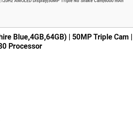
)|120Hz AMOLED Display|50MP Triple No Shake Cam|6000 mAh
re Blue,4GB,64GB) | 50MP Triple Cam |
80 Processor