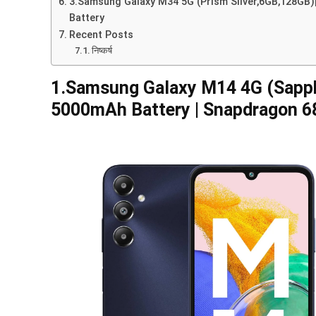
3.Samsung Galaxy M34 5G (Prism Silver,6GB,128GB
Battery
Recent Posts
निष्कर्ष
1.Samsung Galaxy M14 4G (Sapphi
5000mAh Battery | Snapdragon 6