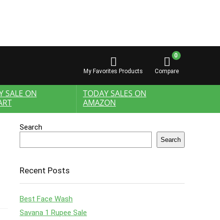
0
My Favorites Products
Compare
Y SALE ON
TODAY SALES ON
ART
AMAZON
Search
Search
Recent Posts
Best Face Wash
Savana 1 Rupee Sale